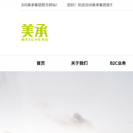
您好！欢迎访问美承集团官方网站！
您好！欢迎访问美承集团官方网站！
您
首页
关于我们
B2C业务