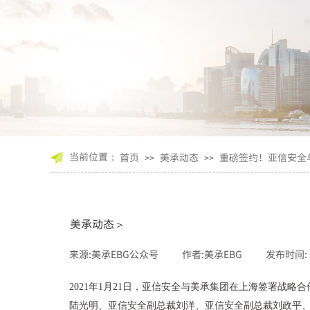
当前位置：
首页
美承动态
重磅签约！亚信安全
>>
>>
美承动态＞
来源:
美承EBG公众号
|
作者:
美承EBG
|
发布时间:
2021
年
1
月
21
日，亚信安全与美承集团在上海签署战略合
陆光明、亚信安全副总裁刘洋、亚信安全副总裁刘政平